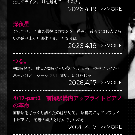
たちのライブ。 月を超えて、 ４箇所ま
2026.4.19
>>MORE
深夜星
ぐっすり。 昨夜の最後はカウンター呑み。 後ろでは10人ぐら
いの盛り上がり団体さま。 となりは
2026.4.18
>>MORE
つる。
朝6時起き。 昨日が2時ぐらい寝だったから、ややツライかと
思ったけど、シャッキリ目覚め。いけたじゃ
2026.4.17
>>MORE
4/17-part2 前橋駅構内アップライトピアノ
の革命
前橋駅をじっくり訪れたのは初めて。 駅構内にはアップライ
トピアノ。 初老の婦人と呼んでよいのか、
2026.4.17
>>MORE