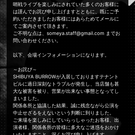
哨戦ライブを楽しみにされていた多くのお客様に
は謹んでお詫び申し上げますとともに、既にご予
約いただきましたお客様にはあらためてメールに
てご案内させて頂きます。
ご不明な点は、someya.staff@gmail.com までお
問い合わせください。
以下、会場インフォメーションになります。
～お詫び～
SHIBUYA BURROWが入居しておりますテナント
ビルに過日深刻なトラブルが発生し、当店舗も甚
大な被害を被り、営業が出来ない事態となってし
まいました。
関係各所と協議した結果、誠に残念ながら公演を
中止せざるをえないという判断に到りました。
ご来場を楽しみにしていらっしゃったお客様、出
演者様、関係各所の皆様に多大なご迷惑をおかけ
いたしますこと、深くお詫び申し上げます。