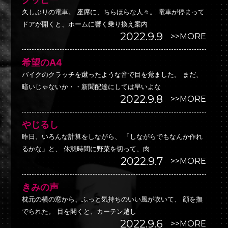
久しぶりの電車。 座席に、ちらほらな人々。 電車が停まって
ドアが開くと、ホームに響く乗り換え案内
2022.9.9
>>MORE
希望のA4
バイクのクラッチを蹴ったような音で目を覚ました。 まだ、
暗いじゃないか・・新聞配達にしては早いよな
2022.9.8
>>MORE
やじるし
昨日、いろんな計算をしながら、 「しながらでもなんか作れ
るかな」と、 休憩時間に野菜を切って、肉
2022.9.7
>>MORE
きみの声
枕元の横の窓から、ふっと気持ちのいい風が吹いて、 顔を撫
でられた。 目を開くと、カーテン越し
2022.9.6
>>MORE