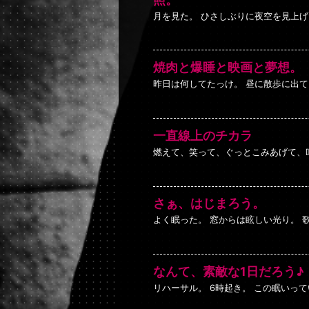
月を見た。 ひさしぶりに夜空を見上げ
焼肉と爆睡と映画と夢想。
昨日は何してたっけ。 昼に散歩に出
一直線上のチカラ
燃えて、笑って、ぐっとこみあげて、
さぁ、はじまろう。
よく眠った。 窓からは眩しい光り。 
なんて、素敵な1日だろう♪
リハーサル。 6時起き。 この眠いっ