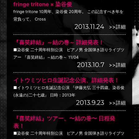
fringe tritone × 染谷俊
fringe tritone 10周年、染谷俊 20周年。 この記念すべき年を
背負って、 Cross
2013.11.24
>>詳細
『喜笑絆結』～結の巻～ 詳細発表！
■染谷俊 二十周年特別公演 ピアノ男 全国弾き語りライブツ
アー 『喜笑絆結』～結の巻～ 11/04
2013.10.7
>>詳細
イトウミツヒロ生誕記念公演、詳細発表！
■イトウミツヒロ生誕記念公演 『伊藤光弘 三十四歳、染谷俊
(永遠の)二十七歳』 日時：2013年
2013.9.23
>>詳細
『喜笑絆結』ツアー、〜結の巻〜 日程発
表！
■染谷俊 二十周年特別公演 ピアノ男 全国弾き語りライブツ