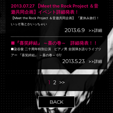
2013.07.27 【Meet the Rock Project ＆音
遊共同企画】イベント詳細発表！
【Meet the Rock Project ＆音遊共同企画】 『夏休み旅行！
いっそ海とかいっちゃい
2013.6.9
>>詳細
■『喜笑絆結』 ～喜の巻～ 詳細発表！！
■染谷俊 二十周年特別公演 ピアノ男 全国弾き語りライブツ
アー 『喜笑絆結』 ～喜の巻～ 07/
2013.5.23
>>詳細
1
2
>>
BACK