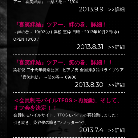
アー『喜笑絆結』 ～結の巻～ 11/04
2013.9.9
>>詳細
『喜笑絆結』ツアー、絆の巻、詳細！
～絆の巻～ 10/02(水) 浜松 窓枠 日時：2013年10月2日(水)
OPEN 18:00 /
2013.8.31
>>詳細
『喜笑絆結』ツアー、笑の巻、詳細！！
染谷俊 二十周年特別公演 ピアノ男 全国弾き語りライブツア
ー 『喜笑絆結』 ～笑の巻～ 09/06
2013.8.30
>>詳細
＜会員制モバイルTFOS＞再始動、そして、
オフ会を決定！！
会員制モバイルサイト、TFOSモバイルが再始動しました！
引き続き、染谷俊の呟き"ソメッター"や、
2013.7.4
>>詳細