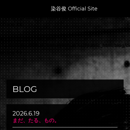
染谷俊 Official Site
Warning
: Undefined array key "year" in
/home/ogikuboman/someyashun.net/public_html/blog/de
on line
48
Warning
: Undefined array key "page" in
/home/ogikuboman/someyashun.net/public_html/blog/de
on line
53
BLOG
2026.6.19
まだ、たる、もの。